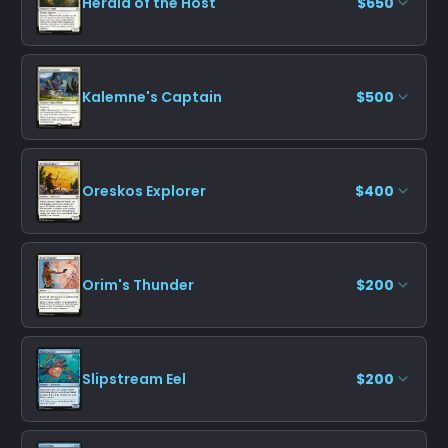
Herald of the Host
$650
Kalemne's Captain
$500
Oreskos Explorer
$400
Orim's Thunder
$200
Slipstream Eel
$200