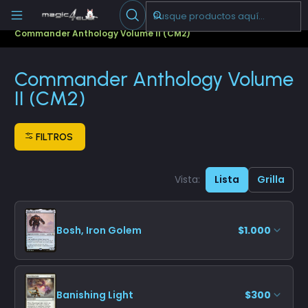
Escribenos
-->
Inicio
Cartas Sueltas Magic
Commander
Commander Anthology Volume II (CM2)
Commander Anthology Volume
II (CM2)
FILTROS
Vista:
Lista
Grilla
Bosh, Iron Golem
$1.000
Banishing Light
$300