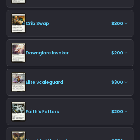
Crib Swap
$300
Dawnglare Invoker
$200
Elite Scaleguard
$300
Faith's Fetters
$200