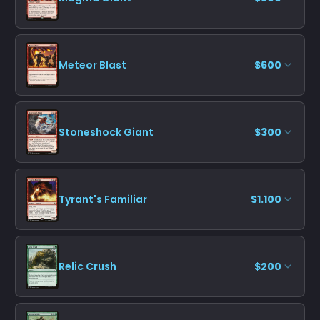
Meteor Blast
$600
Stoneshock Giant
$300
Tyrant's Familiar
$1.100
Relic Crush
$200