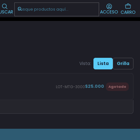
Visítanos!
-->
CL
USCAR
ACCESO
CARRO
Vista:
Lista
Grilla
$25.000
LOT-MTG-3000
Agotado