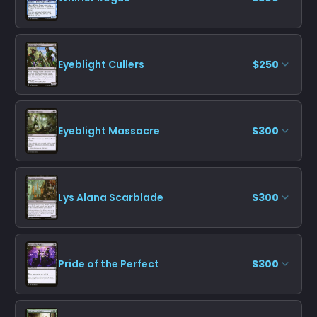
Eyeblight Cullers
$250
Eyeblight Massacre
$300
Lys Alana Scarblade
$300
Pride of the Perfect
$300