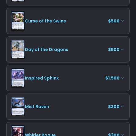
Curse of the Swine
$500
Day of the Dragons
$500
Inspired Sphinx
$1.500
Mist Raven
$200
Whirler Rogue
$300