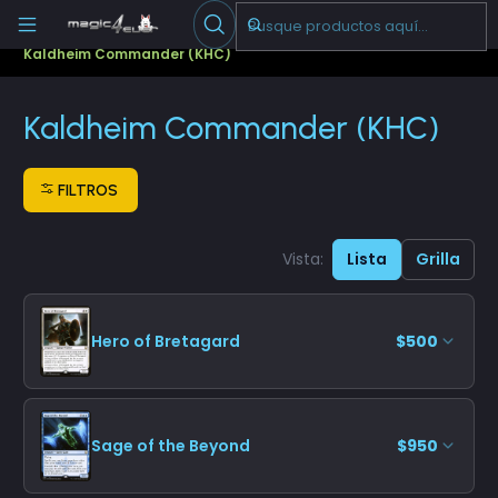
Escribenos
-->
Inicio
Cartas Sueltas Magic
Commander
Kaldheim Commander (KHC)
Kaldheim Commander (KHC)
FILTROS
Vista:
Lista
Grilla
Hero of Bretagard
$500
Sage of the Beyond
$950