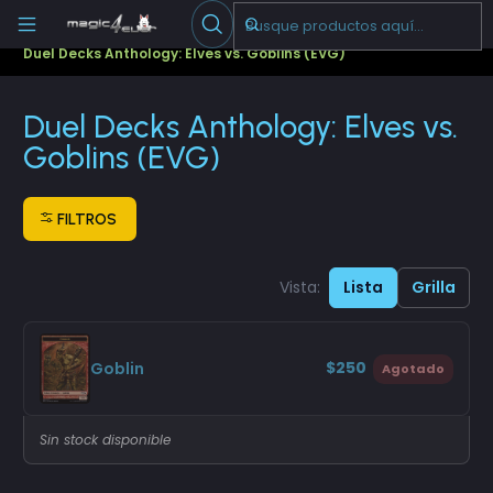
Escribenos
-->
Inicio
Cartas Sueltas Magic
Fichas
Duel Decks Anthology: Elves vs. Goblins (EVG)
Duel Decks Anthology: Elves vs.
Goblins (EVG)
FILTROS
Vista:
Lista
Grilla
$250
Goblin
Agotado
Sin stock disponible