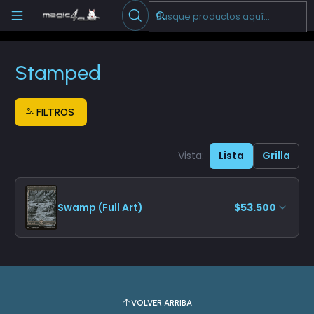
Escribenos
-->
Inicio
Cartas Sueltas Magic
Promos
Stamped
Stamped
FILTROS
Vista:
Lista
Grilla
Swamp (Full Art)
$53.500
VOLVER ARRIBA