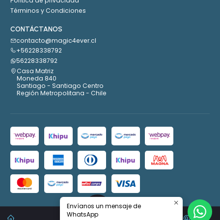
Política de privacidad
Términos y Condiciones
CONTÁCTANOS
contacto@magic4ever.cl
+56228338792
56228338792
Casa Matriz
Moneda 840
Santiago - Santiago Centro
Región Metropolitana - Chile
Envíanos un mensaje de
2026 Magic4ever.
WhatsApp
0
Todos los derechos reservados.
Desarrollado por Jumpseller
.