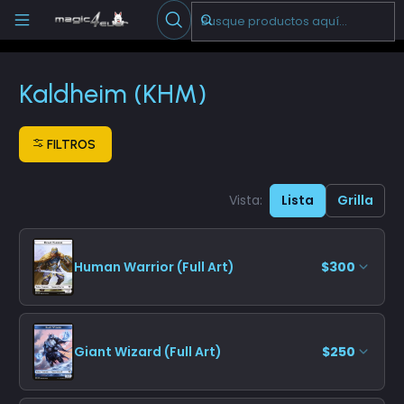
Escribenos
-->
Inicio
Cartas Sueltas Magic
Fichas
Kaldheim (KHM)
Kaldheim (KHM)
FILTROS
Vista:
Lista
Grilla
Human Warrior (Full Art)
$300
Giant Wizard (Full Art)
$250