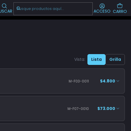
Visítanos!
-->
CL
USCAR
ACCESO
CARRO
Vista:
Lista
Grilla
$4.800
M-F03-0011
$73.000
M-F07-0010