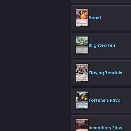
Roast
Blighted Fen
Flaying Tendrils
Fortune's Favor
Incendiary Flow