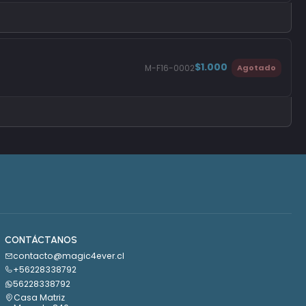
$1.000
M-F16-0002
Agotado
CONTÁCTANOS
contacto@magic4ever.cl
+56228338792
56228338792
Casa Matriz