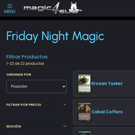
Escribenos
-->
MENÚ
Inicio
Cartas Sueltas Magic
Promos
Friday Night Magic
Friday Night Magic
Filtrar Productos
1-22 de 22 productos
ORDENAR POR
Krosan Tusker
FILTRAR POR PRECIO
Cabal Coffers
EDICIÓN