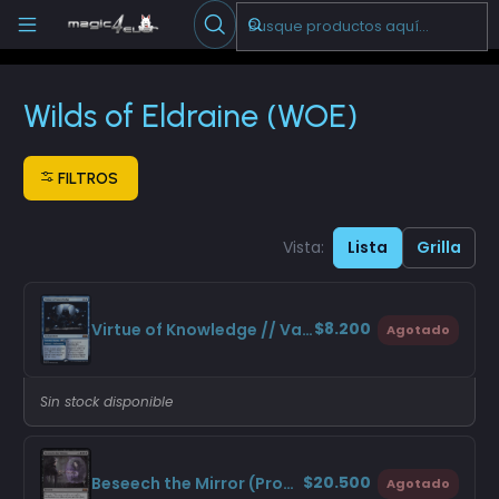
Escribenos
-->
Inicio
Cartas Sueltas Magic
Promos
Wilds of Eldraine (WOE)
Wilds of Eldraine (WOE)
FILTROS
Vista:
Lista
Grilla
$8.200
Virtue of Knowledge // Vantress Visions (Pre-release)
Agotado
Sin stock disponible
$20.500
Beseech the Mirror (Promo Pack)
Agotado