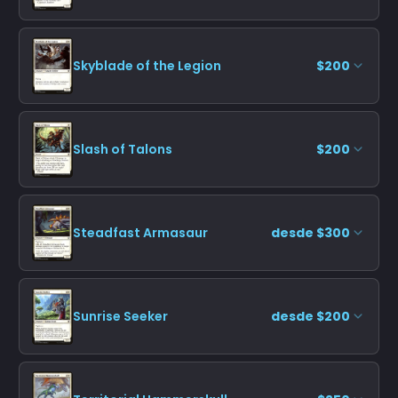
Skyblade of the Legion
$200
Slash of Talons
$200
Steadfast Armasaur
desde $300
Sunrise Seeker
desde $200