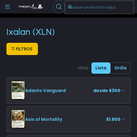
Escribenos
-->
Inicio
Cartas Sueltas Magic
Pioneer
Ixalan (XLN)
Ixalan (XLN)
FILTROS
Vista:
Lista
Grilla
Adanto Vanguard
desde $300
Axis of Mortality
$1.500