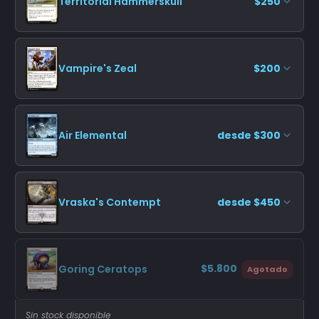
Territorial Hammerskull
$250
Vampire's Zeal
$200
Air Elemental
desde $300
Vraska's Contempt
desde $450
$5.800
Goring Ceratops
Agotado
Sin stock disponible