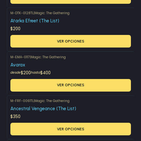
M-DTK-0128TL
|
Magic: The Gathering
Atarka Efreet (The List)
$200
VER OPCIONES
M-EMA-0117
|
Magic: The Gathering
Avarax
$200
$400
desde
hasta
VER OPCIONES
M-FRF-0061TL
|
Magic: The Gathering
Ancestral Vengeance (The List)
$350
VER OPCIONES