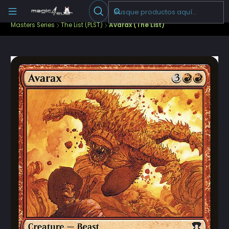
Escribenos
-->
Inicio
Cartas Sueltas Magic
Ediciones Especiales
Masters Series
The List (PLST)
Avarax (The List)