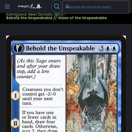
Escribenos
-->
Inicio
Cartas Sueltas Magic
Pioneer
Kamigawa: Neon Dynasty (NEO)
Behold the Unspeakable // Vision of the Unspeakable