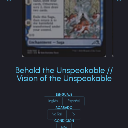
|
Behold the Unspeakable //
Vision of the Unspeakable
LENGUAJE
Inglés
Español
ACABADO
No Foil
Foil
CONDICIÓN
NM