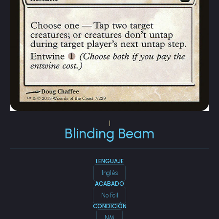
|
Blinding Beam
LENGUAJE
Inglés
ACABADO
No Foil
CONDICIÓN
NM