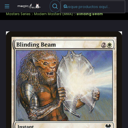
Escribenos
-->
Inicio
Cartas Sueltas Magic
Ediciones Especiales
Masters Series
Modern Masters (MMA)
Blinding Beam