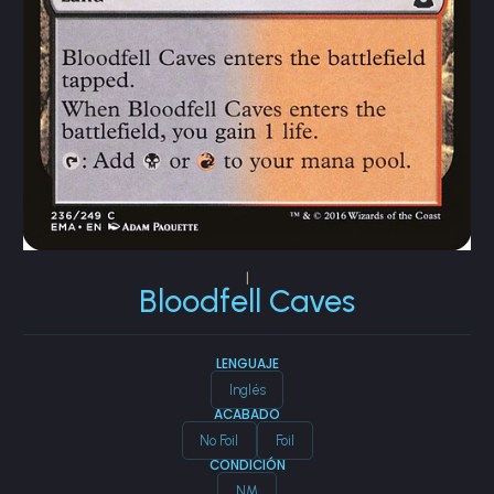
|
Bloodfell Caves
LENGUAJE
Inglés
ACABADO
No Foil
Foil
CONDICIÓN
NM