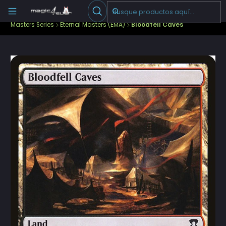
Escribenos
-->
Inicio
Cartas Sueltas Magic
Ediciones Especiales
Masters Series
Eternal Masters (EMA)
Bloodfell Caves