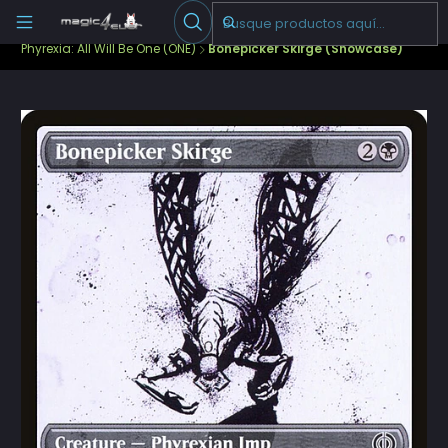
Escribenos
-->
Inicio
Cartas Sueltas Magic
Pioneer
Phyrexia: All Will Be One (ONE)
Bonepicker Skirge (Showcase)