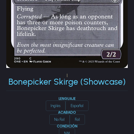
|
Bonepicker Skirge (Showcase)
LENGUAJE
Inglés
Español
ACABADO
No Foil
Foil
CONDICIÓN
NM