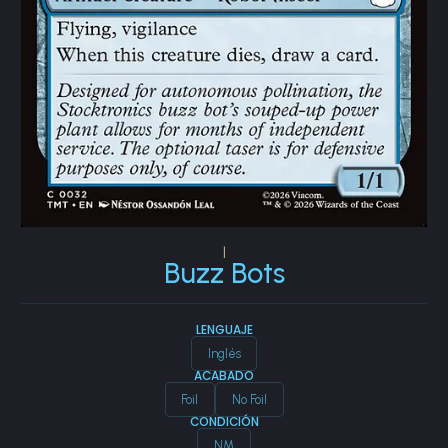
|
Buzz Bots
LENGUAJE
Inglés
ACABADO
Foil
No Foil
CONDICIÓN
NM