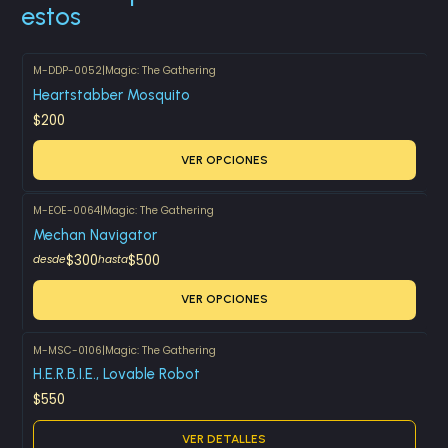
estos
M-DDP-0052
|
Magic: The Gathering
Heartstabber Mosquito
$200
VER OPCIONES
M-EOE-0064
|
Magic: The Gathering
Mechan Navigator
$300
$500
desde
hasta
VER OPCIONES
M-MSC-0106
|
Magic: The Gathering
Agotado
H.E.R.B.I.E., Lovable Robot
$550
VER DETALLES