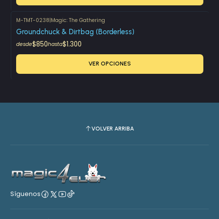
M-TMT-0238
|
Magic: The Gathering
Groundchuck & Dirtbag (Borderless)
$850
$1.300
desde
hasta
VER OPCIONES
VOLVER ARRIBA
Síguenos