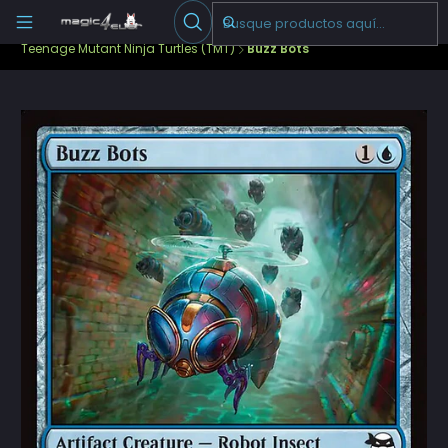
Escribenos
-->
Inicio
Cartas Sueltas Magic
Standard
Teenage Mutant Ninja Turtles (TMT)
Buzz Bots