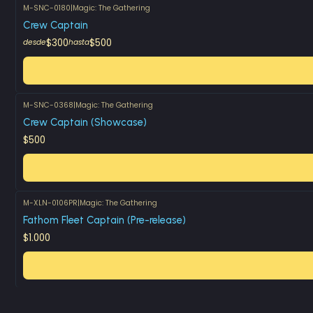
M-SNC-0180
|
Magic: The Gathering
Crew Captain
$300
$500
desde
hasta
M-SNC-0368
|
Magic: The Gathering
Crew Captain (Showcase)
$500
M-XLN-0106PR
|
Magic: The Gathering
Fathom Fleet Captain (Pre-release)
$1.000