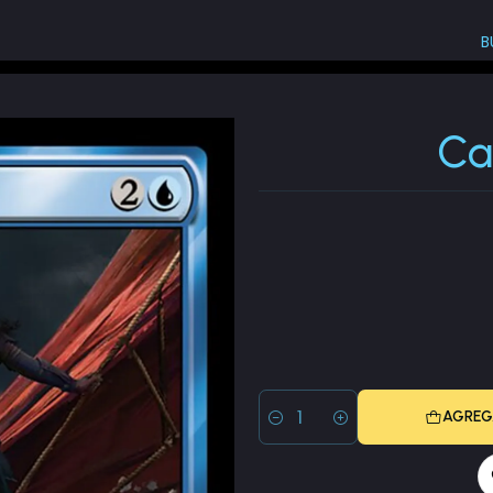
B
The Lord of the Rings: Tales of Middle-earth (LTR)
Captain of Umbar
Ca
AGREG
Cantidad