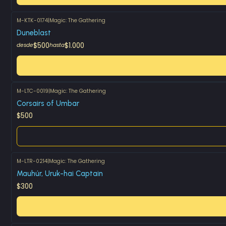
M-KTK-0174
|
Magic: The Gathering
Duneblast
$500
$1.000
desde
hasta
M-LTC-0019
|
Magic: The Gathering
Agotado
Corsairs of Umbar
$500
M-LTR-0214
|
Magic: The Gathering
Mauhúr, Uruk-hai Captain
$300