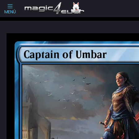
Escribenos
-->
MENÚ
Inicio
Cartas Sueltas Magic
Ediciones Especiales
Universe Beyond