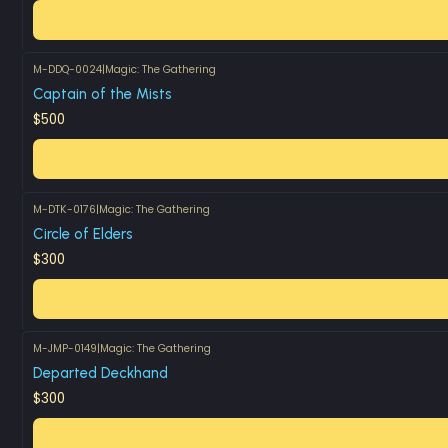
M-DDQ-0024
|
Magic: The Gathering
Captain of the Mists
$500
M-DTK-0176
|
Magic: The Gathering
Circle of Elders
$300
M-JMP-0149
|
Magic: The Gathering
Departed Deckhand
$300