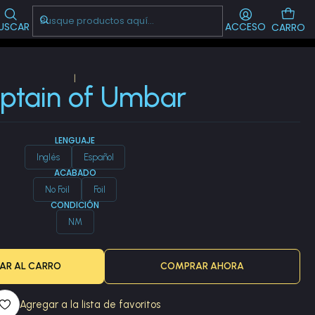
Visítanos!
-->
CL
USCAR
ACCESO
CARRO
|
ptain of Umbar
LENGUAJE
Inglés
Español
ACABADO
No Foil
Foil
CONDICIÓN
NM
AR AL CARRO
COMPRAR AHORA
Agregar a la lista de favoritos