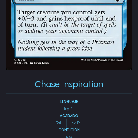
|
Chase Inspiration
LENGUAJE
Inglés
ACABADO
Foil
No Foil
CONDICIÓN
NM