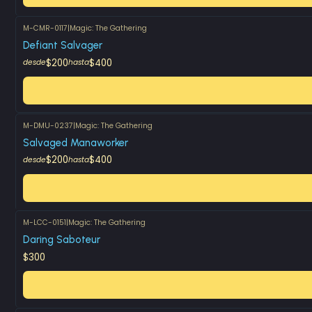
M-CMR-0117
|
Magic: The Gathering
Defiant Salvager
$200
$400
desde
hasta
M-DMU-0237
|
Magic: The Gathering
Salvaged Manaworker
$200
$400
desde
hasta
M-LCC-0151
|
Magic: The Gathering
Daring Saboteur
$300