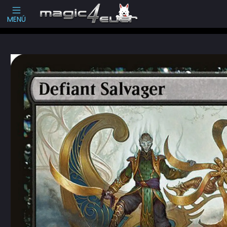
Escribenos
-->
MENÚ
Inicio
Cartas Sueltas Magic
Pioneer
Aether Revolt (AER)
Defiant 