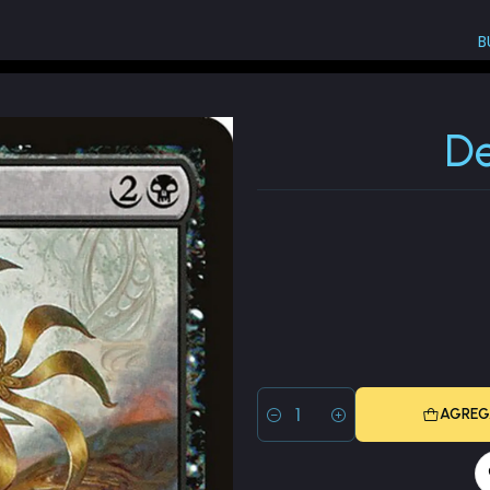
B
Salvager
De
AGREG
Cantidad