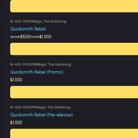
M-AER-0093
|
Magic: The Gathering
Quicksmith Rebel
$500
$1.000
desde
hasta
M-AER-0093PM
|
Magic: The Gathering
Quicksmith Rebel (Promo)
$1.000
M-AER-0093PR
|
Magic: The Gathering
Quicksmith Rebel (Pre-release)
$1.000