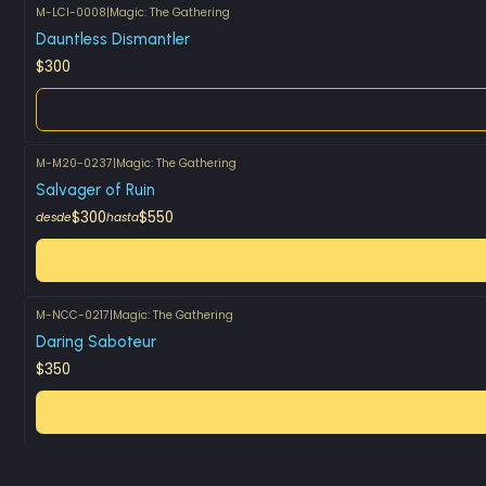
M-LCI-0008
|
Magic: The Gathering
Agotado
Dauntless Dismantler
$300
M-M20-0237
|
Magic: The Gathering
Salvager of Ruin
$300
$550
desde
hasta
M-NCC-0217
|
Magic: The Gathering
Daring Saboteur
$350