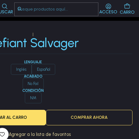
Visítanos!
-->
CL
USCAR
ACCESO
CARRO
|
fiant Salvager
LENGUAJE
Inglés
Español
ACABADO
No Foil
CONDICIÓN
NM
AR AL CARRO
COMPRAR AHORA
Agregar a la lista de favoritos