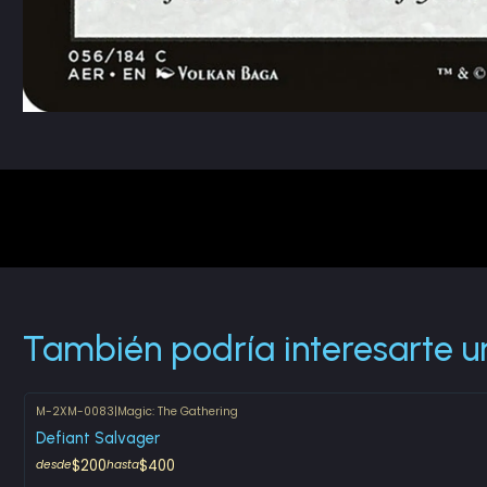
También podría interesarte u
M-2XM-0083
|
Magic: The Gathering
Defiant Salvager
$200
$400
desde
hasta