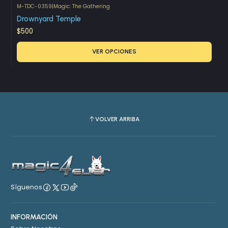
M-TDC-0359
|
Magic: The Gathering
Drownyard Temple
$500
VER OPCIONES
VOLVER ARRIBA
Síguenos
INFORMACIÓN