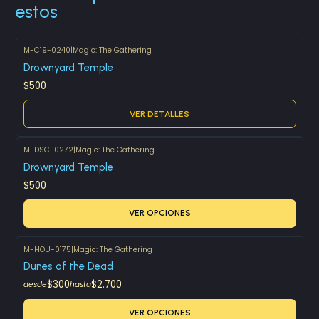
estos
M-C19-0240
|
Magic: The Gathering
Agotado
Drownyard Temple
$500
VER DETALLES
M-DSC-0272
|
Magic: The Gathering
Drownyard Temple
$500
VER OPCIONES
M-HOU-0175
|
Magic: The Gathering
Dunes of the Dead
$300
$2.700
desde
hasta
VER OPCIONES