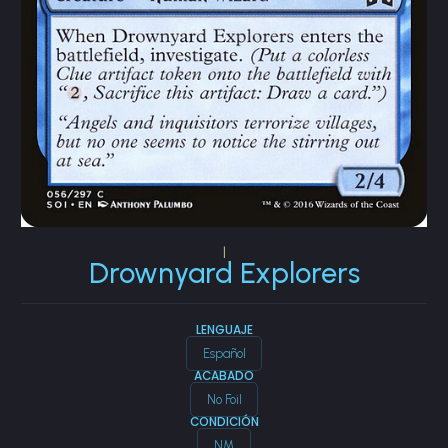
|
Drownyard Explorers
LENGUAJE
Español
ACABADO
No Foil
CONDICIÓN
NM