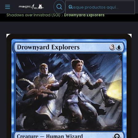
Escribenos
-->
Inicio
Cartas Sueltas Magic
Pioneer
Shadows over Innistrad (SOI)
Drownyard Explorers