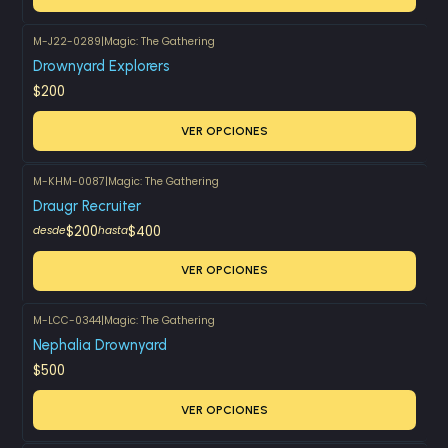
M-J22-0289
|
Magic: The Gathering
Drownyard Explorers
$200
VER OPCIONES
M-KHM-0087
|
Magic: The Gathering
Draugr Recruiter
$200
$400
desde
hasta
VER OPCIONES
M-LCC-0344
|
Magic: The Gathering
Nephalia Drownyard
$500
VER OPCIONES