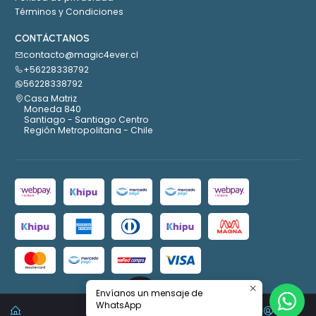
Términos y Condiciones
CONTÁCTANOS
contacto@magic4ever.cl
+56228338792
56228338792
Casa Matriz
Moneda 840
Santiago - Santiago Centro
Región Metropolitana - Chile
Envíanos un mensaje de
2026 Magic4ever.
WhatsApp
0
Todos los derechos reservados.
Desarrollado por Jumpseller
.