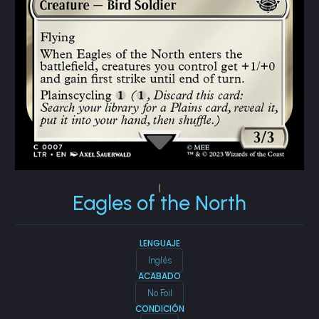
|
Eagles of the North
LENGUAJE
Inglés
ACABADO
No Foil
CONDICIÓN