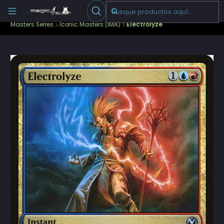
Escribenos
-->
Inicio
Cartas Sueltas Magic
Ediciones Especiales
Masters Series
Iconic Masters (IMA)
Electrolyze