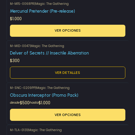
M-M15-0068PR
|
Magic: The Gathering
Mercurial Pretender (Pre-release)
$1.000
VER OPCIONES
M-MID-0047
|
Magic: The Gathering
Agotado
Delver of Secrets // Insectile Aberration
$300
VER DETALLES
M-SNC-0209PP
|
Magic: The Gathering
Obscura Interceptor (Promo Pack)
$500
$1.000
desde
hasta
VER OPCIONES
M-TLA-0131
|
Magic: The Gathering