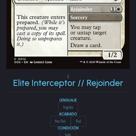
|
Elite Interceptor // Rejoinder
LENGUAJE
Inglés
ACABADO
No Foil
Foil
CONDICIÓN
NM