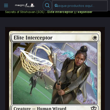
Escribenos
-->
Inicio
Cartas Sueltas Magic
Standard
Secrets of Strixhaven (SOS)
Elite Interceptor // Rejoinder