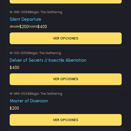
M-INR-0084
|
Magic: The Gathering
Silent Departure
$200
$400
desde
hasta
VER OPCIONES
M-ISD-0051
|
Magic: The Gathering
Delver of Secrets // Insectile Aberration
$400
VER OPCIONES
M-M14-0024
|
Magic: The Gathering
Master of Diversion
$200
VER OPCIONES