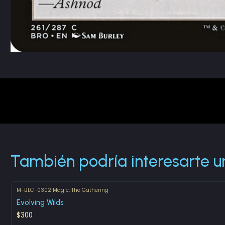
También podría interesarte u
M-BLC-0302
|
Magic: The Gathering
Evolving Wilds
$300