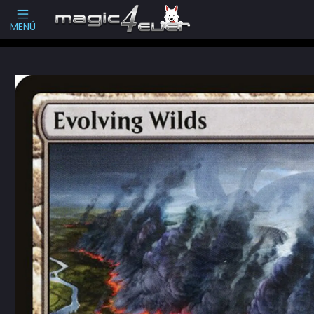
Escribenos
-->
MENÚ
Inicio
Cartas Sueltas Magic
Pioneer
The Brothers' War (BRO)
Evol