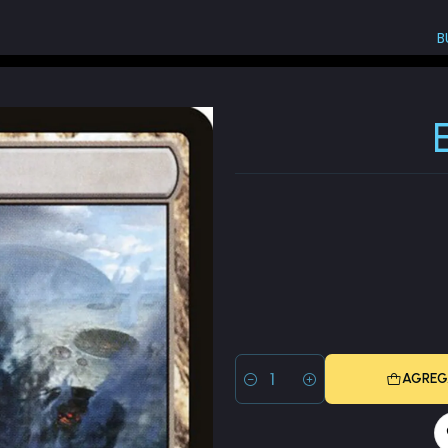
B
ving Wilds
AGREG
Cantidad