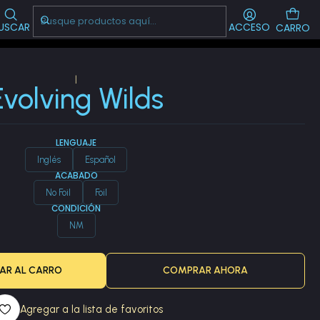
Visítanos!
-->
CL
USCAR
ACCESO
CARRO
|
Evolving Wilds
LENGUAJE
Inglés
Español
ACABADO
No Foil
Foil
CONDICIÓN
NM
AR AL CARRO
COMPRAR AHORA
Agregar a la lista de favoritos