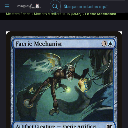
Escribenos
-->
Inicio
Cartas Sueltas Magic
Ediciones Especiales
Masters Series
Modern Masters 2015 (MM2)
Faerie Mechanist