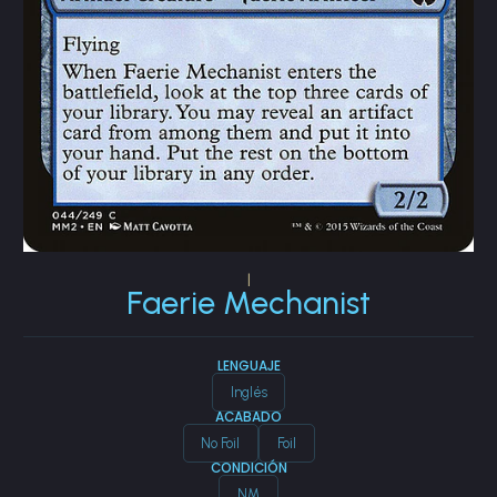
|
Faerie Mechanist
LENGUAJE
Inglés
ACABADO
No Foil
Foil
CONDICIÓN
NM