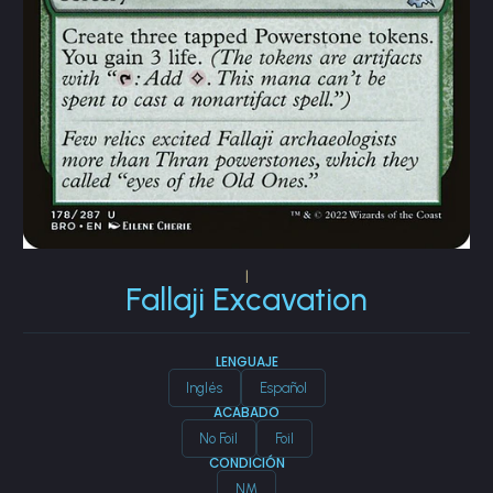
|
Fallaji Excavation
LENGUAJE
Inglés
Español
ACABADO
No Foil
Foil
CONDICIÓN
NM