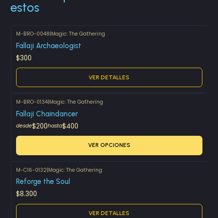
estos
M-BRO-0048
|
Magic: The Gathering
Agotado
Fallaji Archaeologist
$300
VER DETALLES
M-BRO-0134
|
Magic: The Gathering
Fallaji Chaindancer
$200
$400
desde
hasta
VER OPCIONES
M-C16-0132
|
Magic: The Gathering
Agotado
Reforge the Soul
$8.300
VER DETALLES