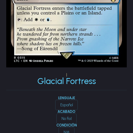
|
Glacial Fortress
LENGUAJE
Español
ACABADO
No Foil
CONDICIÓN
NM