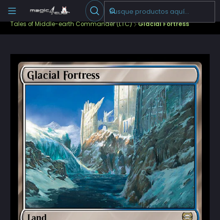
Escribenos
-->
Inicio
Cartas Sueltas Magic
Commander
Tales of Middle-earth Commander (LTC)
Glacial Fortress