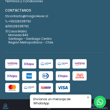
Términos y Condiciones
CONTÁCTANOS
contacto@magic4ever.cl
+56228338792
56228338792
Casa Matriz
Moneda 840
Santiago - Santiago Centro
Región Metropolitana - Chile
Envíanos un mensaje de
2026 Magic4ever.
WhatsApp
0
Todos los derechos reservados.
Desarrollado por Jumpseller
.
$0
Inicio
Acceso
Contacto