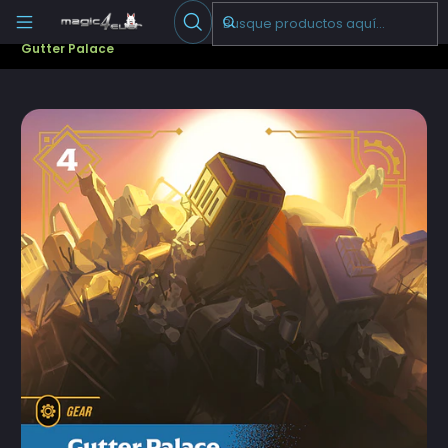
Escribenos
-->
Inicio
Cartas Sueltas Riftbound
Boosters
Unleashed (UNL)
Gutter Palace