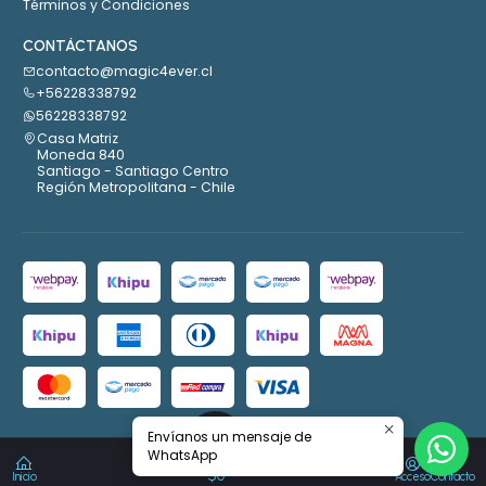
Términos y Condiciones
CONTÁCTANOS
contacto@magic4ever.cl
+56228338792
56228338792
Casa Matriz
Moneda 840
Santiago - Santiago Centro
Región Metropolitana - Chile
Envíanos un mensaje de
2026 Magic4ever.
WhatsApp
0
Todos los derechos reservados.
Desarrollado por Jumpseller
.
$0
Inicio
Acceso
Contacto