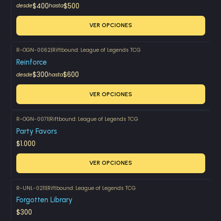
$400
$500
desde
hasta
VER OPCIONES
R-OGN-0062
|
Riftbound: League of Legends TCG
Reinforce
$300
$600
desde
hasta
VER OPCIONES
R-OGN-0071
|
Riftbound: League of Legends TCG
Party Favors
$1.000
VER OPCIONES
R-UNL-0211
|
Riftbound: League of Legends TCG
Forgotten Library
$300