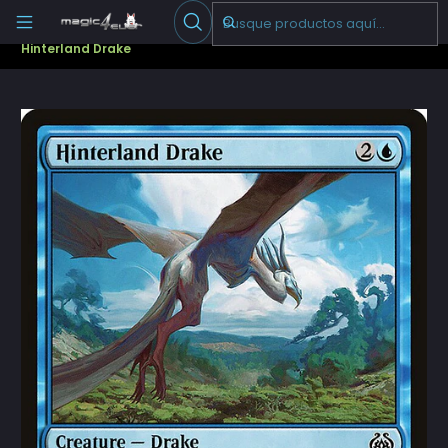
Escribenos
-->
Inicio
Cartas Sueltas Magic
Pioneer
Aether Revolt (AER)
Hinterland Drake