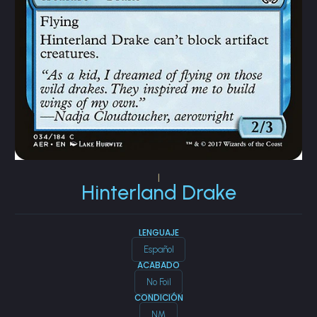
|
Hinterland Drake
LENGUAJE
Español
ACABADO
No Foil
CONDICIÓN
NM