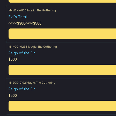
M-MSH-0128
|
Magic: The Gathering
Evil's Thrall
$300
$500
desde
hasta
M-NCC-0258
|
Magic: The Gathering
Reign of the Pit
$500
M-SCD-0102
|
Magic: The Gathering
Reign of the Pit
$500