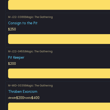
M-J22-0388
|
Magic: The Gathering
Consign to the Pit
$250
M-J22-0455
|
Magic: The Gathering
Pit Keeper
$200
M-MID-0039
|
Magic: The Gathering
Thraben Exorcism
$200
$400
desde
hasta