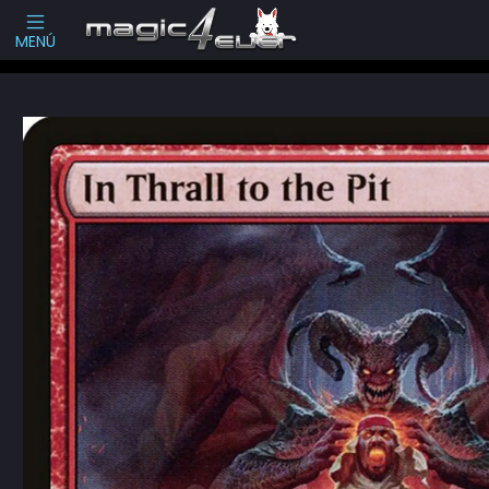
Escribenos
-->
MENÚ
Inicio
Cartas Sueltas Magic
Pioneer
Dominaria United (DMU)
In T