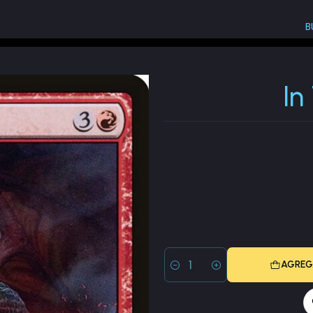
B
hrall to the Pit
In
AGREG
Cantidad