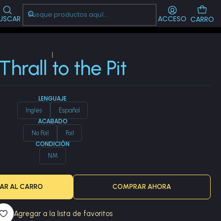
Visítanos!
-->
CL
USCAR
ACCESO
CARRO
|
 Thrall to the Pit
LENGUAJE
Inglés
Español
ACABADO
No Foil
Foil
CONDICIÓN
NM
AR AL CARRO
COMPRAR AHORA
Agregar a la lista de favoritos