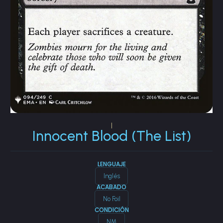
|
Innocent Blood (The List)
LENGUAJE
Inglés
ACABADO
No Foil
CONDICIÓN
NM