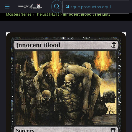
Escribenos
-->
Inicio
Cartas Sueltas Magic
Ediciones Especiales
Masters Series
The List (PLST)
Innocent Blood (The List)