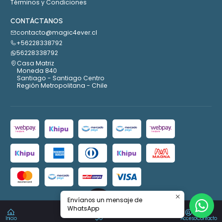
Términos y Condiciones
CONTÁCTANOS
contacto@magic4ever.cl
+56228338792
56228338792
Casa Matriz
Moneda 840
Santiago - Santiago Centro
Región Metropolitana - Chile
Envíanos un mensaje de
2026 Magic4ever.
WhatsApp
0
Todos los derechos reservados.
Desarrollado por Jumpseller
.
$0
Inicio
Acceso
Contacto