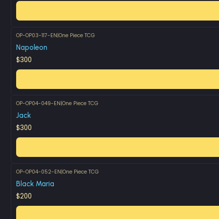
OP-OP03-117-EN
|
One Piece TCG
Napoleon
$300
OP-OP04-049-EN
|
One Piece TCG
Jack
$300
OP-OP04-052-EN
|
One Piece TCG
Black Maria
$200