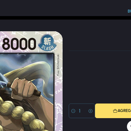
B
ck
AGREG
Cantidad