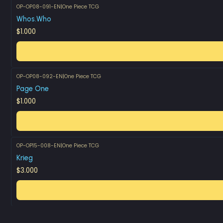
OP-OP08-091-EN
|
One Piece TCG
Whos.Who
$1.000
OP-OP08-092-EN
|
One Piece TCG
Page One
$1.000
OP-OP15-008-EN
|
One Piece TCG
Krieg
$3.000