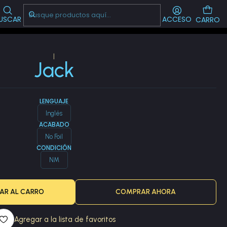
Visítanos!
-->
CL
USCAR
ACCESO
CARRO
|
Jack
LENGUAJE
Inglés
ACABADO
No Foil
CONDICIÓN
NM
AR AL CARRO
COMPRAR AHORA
Agregar a la lista de favoritos