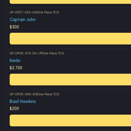
OP-OP07-082-EN
|
One Piece TCG
Captain John
$300
OP-OP08-079-EN-LP
|
One Piece TCG
Kaido
$2.700
OP-OP08-089-EN
|
One Piece TCG
Basil Hawkins
$200