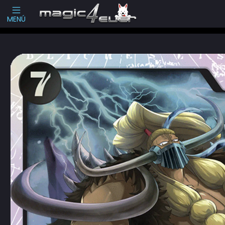
Escribenos
-->
MENÚ
Inicio
Cartas Sueltas One Piece
Boosters
Two Legends (OP08)
Ja