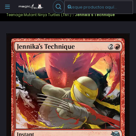
Escribenos
-->
Inicio
Cartas Sueltas Magic
Standard
Teenage Mutant Ninja Turtles (TMT)
Jennika's Technique