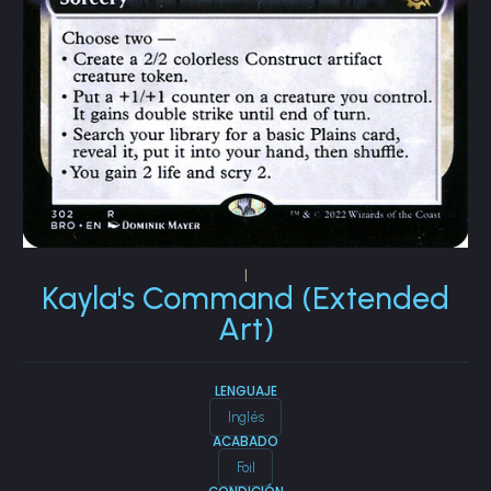
|
Kayla's Command (Extended
Art)
LENGUAJE
Inglés
ACABADO
Foil