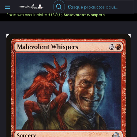
Escribenos
-->
Inicio
Cartas Sueltas Magic
Pioneer
Shadows over Innistrad (SOI)
Malevolent Whispers