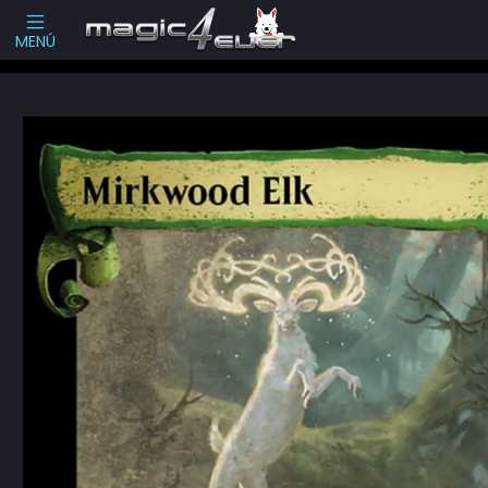
Escribenos
-->
MENÚ
Inicio
Cartas Sueltas Magic
Commander
Tales of Middle-earth