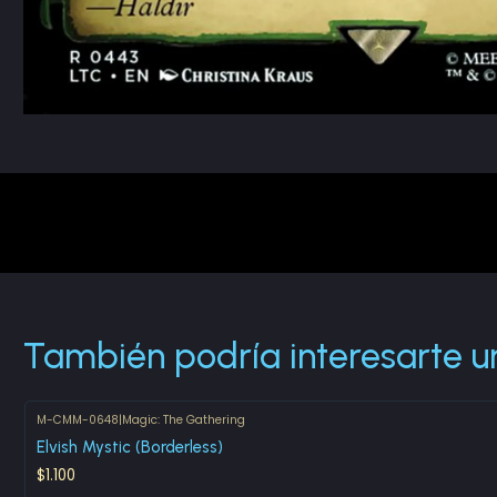
También podría interesarte u
M-CMM-0648
|
Magic: The Gathering
Agotado
Elvish Mystic (Borderless)
$1.100