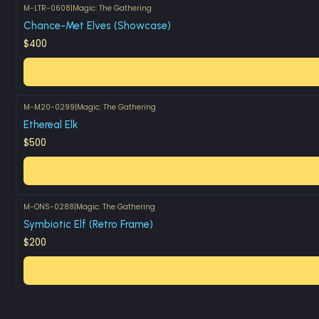
M-LTR-0608
|
Magic: The Gathering
Chance-Met Elves (Showcase)
$400
M-M20-0299
|
Magic: The Gathering
Ethereal Elk
$500
M-ONS-0288
|
Magic: The Gathering
Symbiotic Elf (Retro Frame)
$200