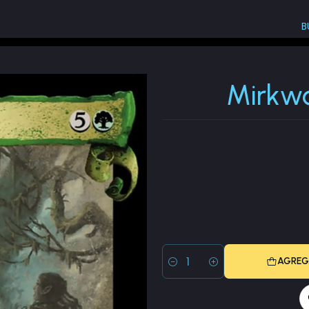
B
 Commander (LTC)
Mirkwood Elk (Showcase)
Mirkwo
AGREG
Cantidad