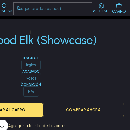
Visítanos!
-->
CL
USCAR
ACCESO
CARRO
|
od Elk (Showcase)
LENGUAJE
Inglés
ACABADO
No Foil
CONDICIÓN
NM
AR AL CARRO
COMPRAR AHORA
Agregar a la lista de favoritos