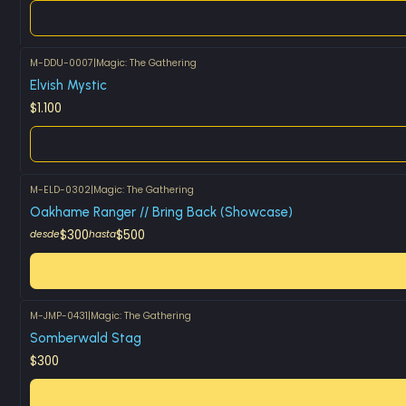
M-DDU-0007
|
Magic: The Gathering
Agotado
Elvish Mystic
$1.100
M-ELD-0302
|
Magic: The Gathering
Oakhame Ranger // Bring Back (Showcase)
$300
$500
desde
hasta
M-JMP-0431
|
Magic: The Gathering
Somberwald Stag
$300