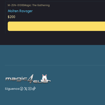
M-ZEN-0138
|
Magic: The Gathering
Molten Ravager
$200
Síguenos