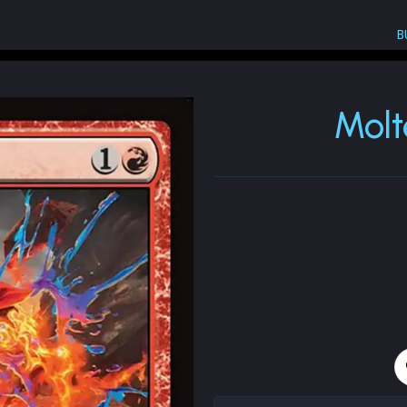
B
Molten-Core Maestro
Molt