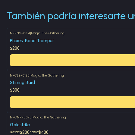
También podría interesarte u
M-BNG-0134
|
Magic: The Gathering
Pheres-Band Tromper
$200
M-CLB-0195
|
Magic: The Gathering
Stirring Bard
$300
M-CMR-0070
|
Magic: The Gathering
Galestrike
$200
$400
desde
hasta