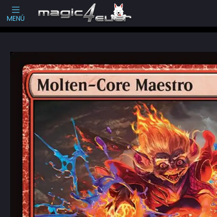
Escribenos
-->
MENÚ
Inicio
Cartas Sueltas Magic
Standard
Secrets of Strixhaven (SOS)