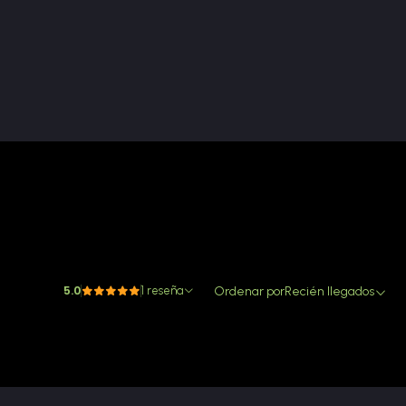
5.0
Ordenar por
Recién llegados
1 reseña