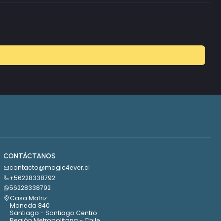
CONTÁCTANOS
contacto@magic4ever.cl
+56228338792
56228338792
Casa Matriz
Moneda 840
Santiago - Santiago Centro
Región Metropolitana - Chile