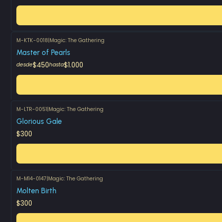
M-KTK-0018
|
Magic: The Gathering
Master of Pearls
$450
$1.000
desde
hasta
M-LTR-0051
|
Magic: The Gathering
Glorious Gale
$300
M-M14-0147
|
Magic: The Gathering
Molten Birth
$300