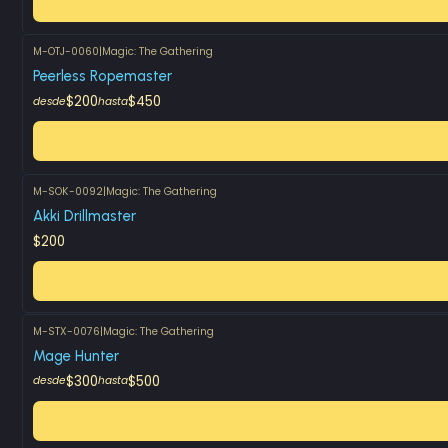
M-OTJ-0060
|
Magic: The Gathering
Peerless Ropemaster
$200
$450
desde
hasta
M-SOK-0092
|
Magic: The Gathering
Akki Drillmaster
$200
M-STX-0076
|
Magic: The Gathering
Mage Hunter
$300
$500
desde
hasta