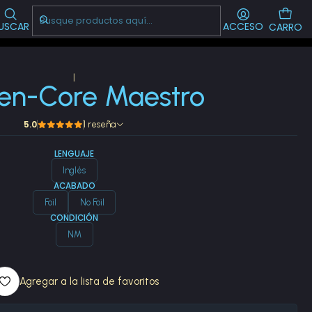
Visítanos!
-->
CL
USCAR
ACCESO
CARRO
|
en-Core Maestro
5.0
1 reseña
LENGUAJE
Inglés
ACABADO
Foil
No Foil
CONDICIÓN
NM
Agregar a la lista de favoritos