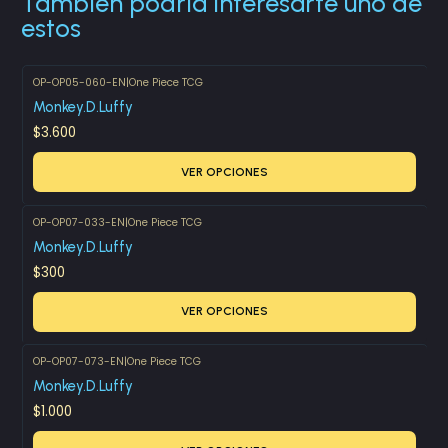
También podría interesarte uno de
estos
OP-OP05-060-EN
|
One Piece TCG
Monkey.D.Luffy
$3.600
VER OPCIONES
OP-OP07-033-EN
|
One Piece TCG
Monkey.D.Luffy
$300
VER OPCIONES
OP-OP07-073-EN
|
One Piece TCG
Monkey.D.Luffy
$1.000