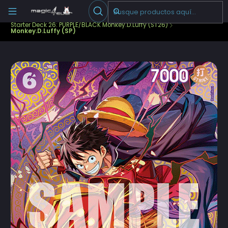
Escribenos
-->
Inicio
Cartas Sueltas One Piece
Starter Decks
Starter Deck 26: PURPLE/BLACK Monkey.D.Luffy (ST26)
Monkey.D.Luffy (SP)