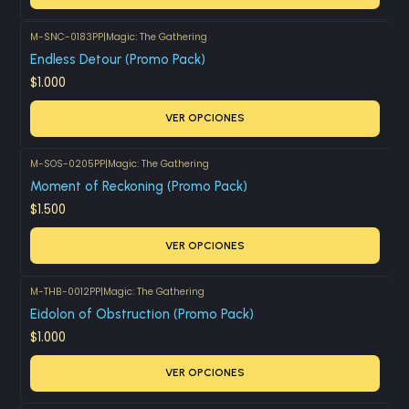
M-SNC-0183PP
|
Magic: The Gathering
Endless Detour (Promo Pack)
$1.000
VER OPCIONES
M-SOS-0205PP
|
Magic: The Gathering
Moment of Reckoning (Promo Pack)
$1.500
VER OPCIONES
M-THB-0012PP
|
Magic: The Gathering
Eidolon of Obstruction (Promo Pack)
$1.000
VER OPCIONES