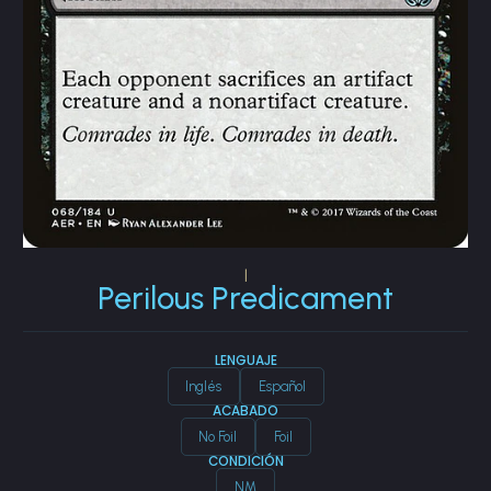
|
Perilous Predicament
LENGUAJE
Inglés
Español
ACABADO
No Foil
Foil
CONDICIÓN
NM