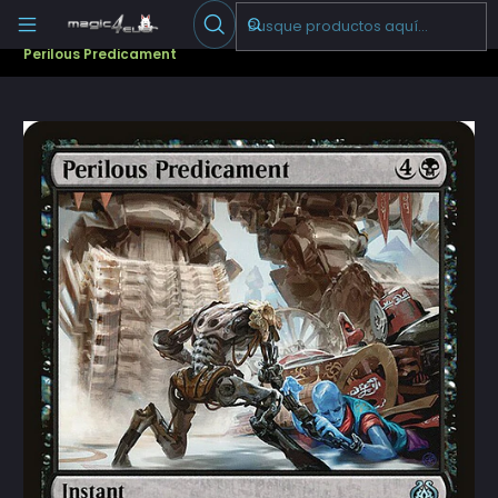
Escribenos
-->
Inicio
Cartas Sueltas Magic
Pioneer
Aether Revolt (AER)
Perilous Predicament