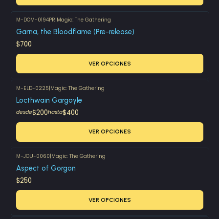
M-DOM-0194PR
|
Magic: The Gathering
Garna, the Bloodflame (Pre-release)
$700
VER OPCIONES
M-ELD-0225
|
Magic: The Gathering
Locthwain Gargoyle
$200
$400
desde
hasta
VER OPCIONES
M-JOU-0060
|
Magic: The Gathering
Aspect of Gorgon
$250
VER OPCIONES