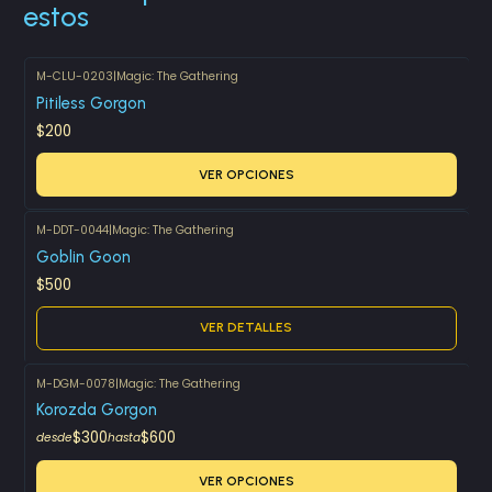
estos
M-CLU-0203
|
Magic: The Gathering
Pitiless Gorgon
$200
VER OPCIONES
M-DDT-0044
|
Magic: The Gathering
Agotado
Goblin Goon
$500
VER DETALLES
M-DGM-0078
|
Magic: The Gathering
Korozda Gorgon
$300
$600
desde
hasta
VER OPCIONES