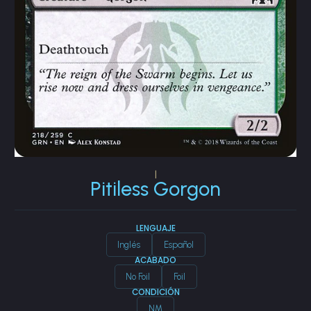
|
Pitiless Gorgon
LENGUAJE
Inglés
Español
ACABADO
No Foil
Foil
CONDICIÓN
NM