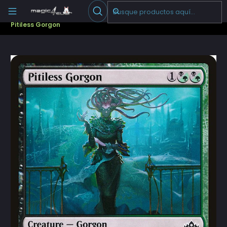
Escribenos
-->
Inicio
Cartas Sueltas Magic
Pioneer
Guilds of Ravnica (GRN)
Pitiless Gorgon