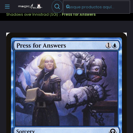
Escribenos
-->
Inicio
Cartas Sueltas Magic
Pioneer
Shadows over Innistrad (SOI)
Press for Answers