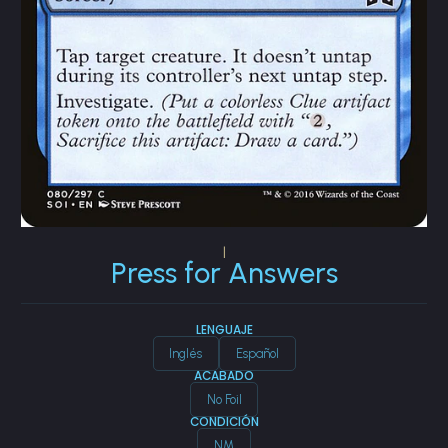
|
Press for Answers
LENGUAJE
Inglés
Español
ACABADO
No Foil
CONDICIÓN
NM