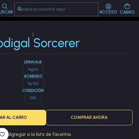
Visítanos!
-->
CL
USCAR
ACCESO
CARRO
|
odigal Sorcerer
LENGUAJE
Inglés
ACABADO
No Foil
CONDICIÓN
NM
AR AL CARRO
COMPRAR AHORA
Agregar a la lista de favoritos