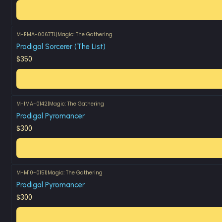
M-EMA-0067TL
|
Magic: The Gathering
Prodigal Sorcerer (The List)
$350
M-IMA-0142
|
Magic: The Gathering
Prodigal Pyromancer
$300
M-M10-0151
|
Magic: The Gathering
Prodigal Pyromancer
$300