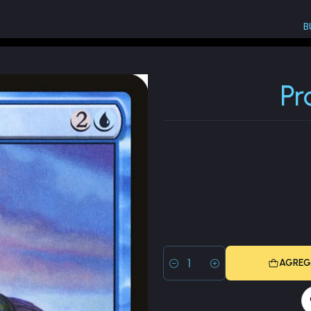
B
Eternal Masters (EMA)
Prodigal Sorcerer
Pr
AGREG
Cantidad