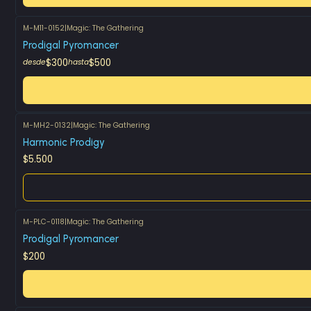
M-M11-0152
|
Magic: The Gathering
Prodigal Pyromancer
$300
$500
desde
hasta
M-MH2-0132
|
Magic: The Gathering
Agotado
Harmonic Prodigy
$5.500
M-PLC-0118
|
Magic: The Gathering
Prodigal Pyromancer
$200