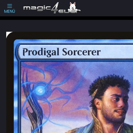
Escribenos
-->
MENÚ
Inicio
Cartas Sueltas Magic
Ediciones Especiales
Masters Series