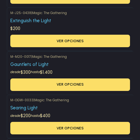
M-J25-0438
|
Magic: The Gathering
Extinguish the Light
$200
VER OPCIONES
M-M20-0017
|
Magic: The Gathering
Gauntlets of Light
$300
$1.400
desde
hasta
VER OPCIONES
M-OGW-0033
|
Magic: The Gathering
Searing Light
$200
$400
desde
hasta
VER OPCIONES