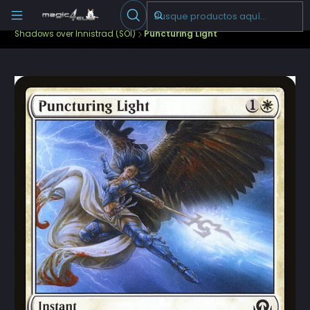
Escribenos
-->
Inicio
Cartas Sueltas Magic
Pioneer
Shadows over Innistrad (SOI)
Puncturing Light