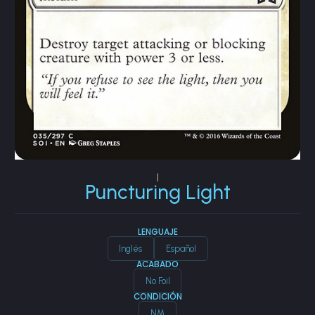
|
Puncturing Light
LENGUAJE
Inglés
Español
ACABADO
No Foil
CONDICIÓN
NM