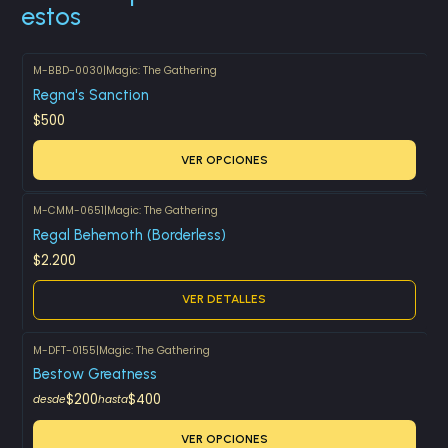
estos
M-BBD-0030
|
Magic: The Gathering
Regna's Sanction
$500
VER OPCIONES
M-CMM-0651
|
Magic: The Gathering
Agotado
Regal Behemoth (Borderless)
$2.200
VER DETALLES
M-DFT-0155
|
Magic: The Gathering
Bestow Greatness
$200
$400
desde
hasta
VER OPCIONES