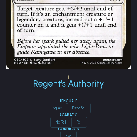
|
Regent's Authority
LENGUAJE
Inglés
Español
ACABADO
No Foil
Foil
CONDICIÓN
NM