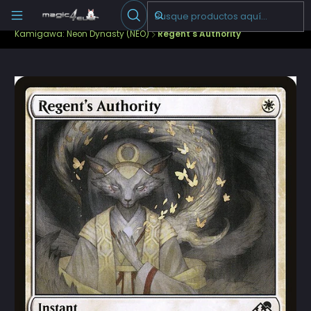
Escribenos
-->
Inicio
Cartas Sueltas Magic
Pioneer
Kamigawa: Neon Dynasty (NEO)
Regent's Authority