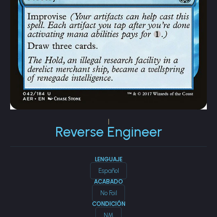
|
Reverse Engineer
LENGUAJE
Español
ACABADO
No Foil
CONDICIÓN
NM