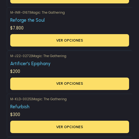
M-INR-0167
|
Magic: The Gathering
Reforge the Soul
$7.800
VER OPCIONES
M-J22-0272
|
Magic: The Gathering
Artificer's Epiphany
$200
VER OPCIONES
M-KLD-0025
|
Magic: The Gathering
Refurbish
$300
VER OPCIONES