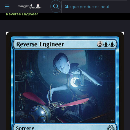
Escribenos
-->
Inicio
Cartas Sueltas Magic
Pioneer
Aether Revolt (AER)
Reverse Engineer