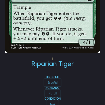
|
Riparian Tiger
LENGUAJE
Español
ACABADO
No Foil
CONDICIÓN
NM