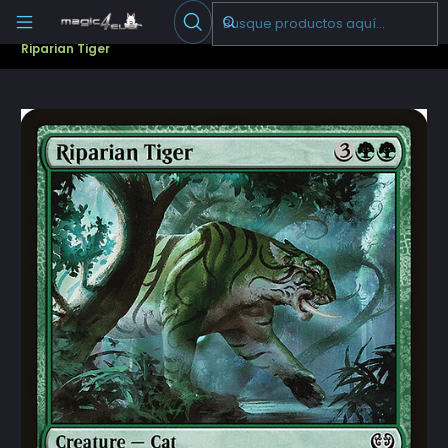
Escribenos
-->
Inicio
Cartas Sueltas Magic
Pioneer
Kaladesh (KLD)
Riparian Tiger