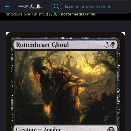
Escribenos
-->
Inicio
Cartas Sueltas Magic
Pioneer
Shadows over Innistrad (SOI)
Rottenheart Ghoul