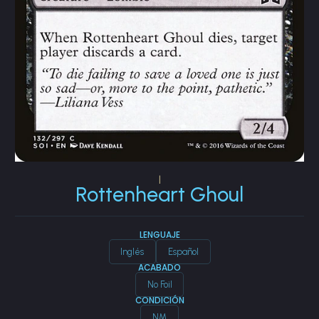
|
Rottenheart Ghoul
LENGUAJE
Inglés
Español
ACABADO
No Foil
CONDICIÓN
NM