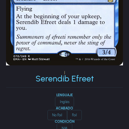
|
Serendib Efreet
LENGUAJE
Inglés
ACABADO
No Foil
Foil
CONDICIÓN
NM