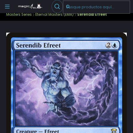
Escribenos
-->
Inicio
Cartas Sueltas Magic
Ediciones Especiales
Masters Series
Eternal Masters (EMA)
Serendib Efreet