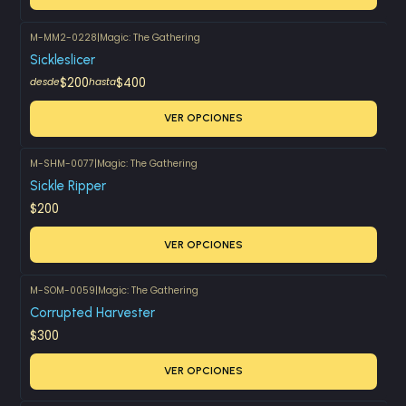
M-MM2-0228
|
Magic: The Gathering
Sickleslicer
$200
$400
desde
hasta
VER OPCIONES
M-SHM-0077
|
Magic: The Gathering
Sickle Ripper
$200
VER OPCIONES
M-SOM-0059
|
Magic: The Gathering
Corrupted Harvester
$300
VER OPCIONES