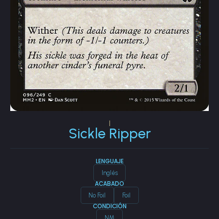
|
Sickle Ripper
LENGUAJE
Inglés
ACABADO
No Foil
Foil
CONDICIÓN
NM