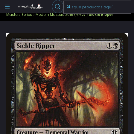
Escribenos
-->
Inicio
Cartas Sueltas Magic
Ediciones Especiales
Masters Series
Modern Masters 2015 (MM2)
Sickle Ripper