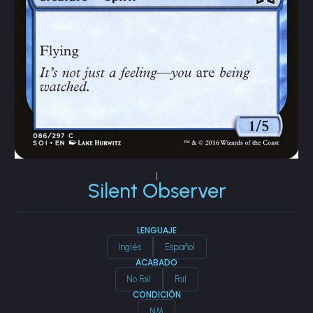
|
Silent Observer
LENGUAJE
Inglés
Español
ACABADO
No Foil
Foil
CONDICIÓN
NM