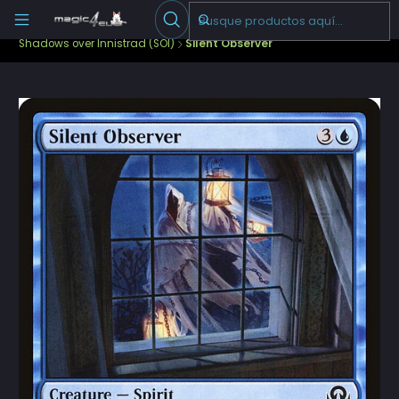
Escribenos
-->
Inicio
Cartas Sueltas Magic
Pioneer
Shadows over Innistrad (SOI)
Silent Observer