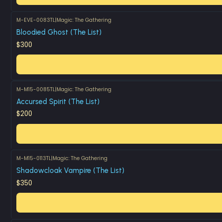
M-EVE-0083TL
|
Magic: The Gathering
Bloodied Ghost (The List)
$300
M-M15-0085TL
|
Magic: The Gathering
Accursed Spirit (The List)
$200
M-M15-0113TL
|
Magic: The Gathering
Shadowcloak Vampire (The List)
$350