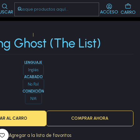
Visítanos!
-->
CL
USCAR
ACCESO
CARRO
|
ng Ghost (The List)
LENGUAJE
Inglés
ACABADO
No Foil
CONDICIÓN
NM
AR AL CARRO
COMPRAR AHORA
Agregar a la lista de favoritos