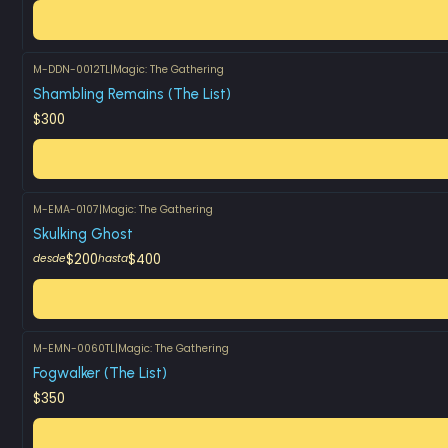
M-DDN-0012TL
|
Magic: The Gathering
Shambling Remains (The List)
$300
M-EMA-0107
|
Magic: The Gathering
Skulking Ghost
$200
$400
desde
hasta
M-EMN-0060TL
|
Magic: The Gathering
Fogwalker (The List)
$350