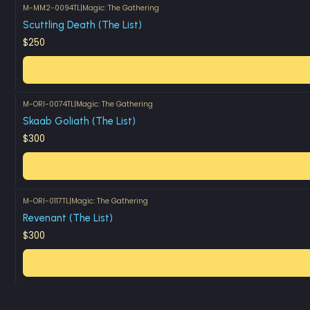
M-MM2-0094TL
|
Magic: The Gathering
Scuttling Death (The List)
$250
M-ORI-0074TL
|
Magic: The Gathering
Skaab Goliath (The List)
$300
M-ORI-0117TL
|
Magic: The Gathering
Revenant (The List)
$300