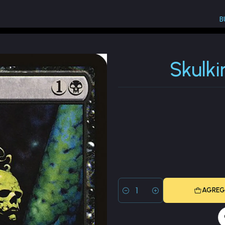
B
The List (PLST)
Skulking Ghost (The List)
Skulki
AGREG
Cantidad