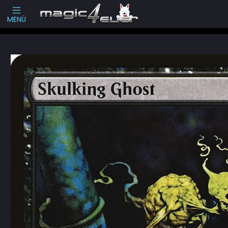
Escribenos
-->
MENÚ
Inicio
Cartas Sueltas Magic
Ediciones Especiales
Masters Series